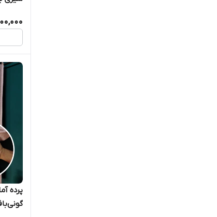
00,000
امپریال
پرده آم
گونی‌با