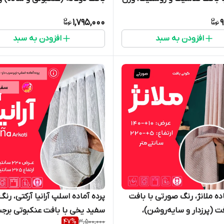
بالا و دوخت تمیز، زیرسرب‌دار، عرض ۱۵۰
شاین اشکی طلایی (سیم بلند)،
1,795,000
9
و ارتفاع ۲۶۵ سانتی‌متر - گالری پرده
افزودن به سبد
افزودن به سبد
 ساری
و ارتفاع ۲۶۵ سانتی‌متر - گالری پ
امپریال ساری
اده ملانژ، رنگ صورتی با بافت
پرده آماده اسلپ آرانیا آرکتی، رنگ
فت (پرزدار و سایه‌روشن)،
سفید یخی با بافت عنکبوتی برجس
47
%
3,500,000