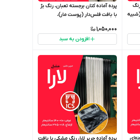
رنگ
پرده آماده کتان برجسته تعبان، رنگ بژ
(شبیه
با بافت فلس‌دار (پوست مار)،
،
حلقه‌های طلایی درجه‌یک، عرض ۲۴۳ و
1,050,000
ر -
ارتفاع ۲۶۵ سانتی متر
افزودن به سبد
زه‌ای
پرده آماده حریر لارا، رنگ مشکی با بافت