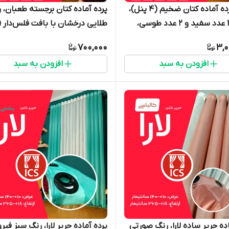
پکیج پرده آماده کتان ضخیم (۴ پنل)،
پرده آماده کتان برجسته طعبان، 
شامل ۲ عدد سفید و ۲ عدد طوسی،
طلایی درخشان با بافت فلس‌دار 
عرض ۱۵۰ و ارتفاع ۲۶۵ سانتی‌متر، بدون
پوست مار)، حلقه‌های مشکی مات
700,000
3,0
نیاز به آستر - مناسب پنجره ۲ متری -
عرض ۱۵۰ و ارتفاع ۲۶۵ سانتی‌مت
افزودن به سبد
افزودن به سبد
رده امپریال ساری
گالری پرده امپریال ساری
اده حریر ساده لارا، رنگ صورتی
پرده آماده حریر لارا، رنگ سبز فیرو