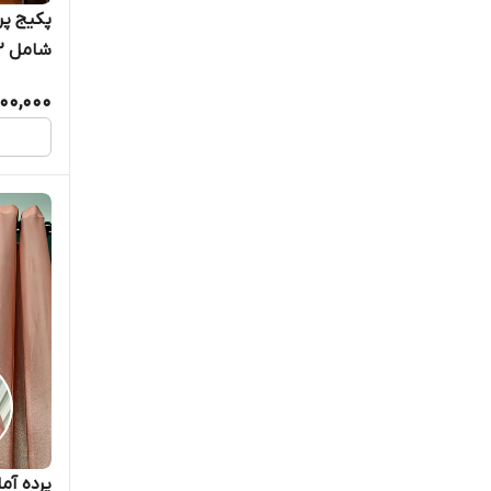
00,000
گالری پ
پرده آم