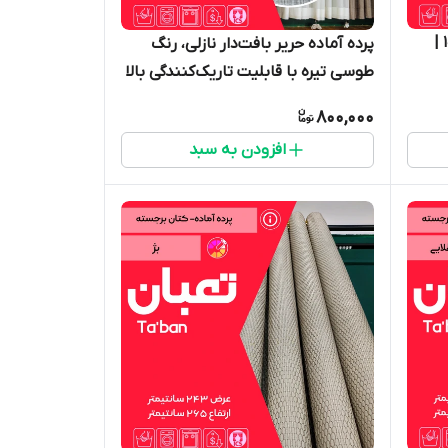
پرده آماده حریر ساده آبی لارا ۱۰۰۷ |
پرده آماده حریر بافت‌دار نازلی، رنگ
طوسی تیره با قابلیت تاریک‌کنندگی بالا
(ضدنور)، حلقه‌های مشکی مات، عرض
800,000
۱۴۰ و ارتفاع ۲۶۵ سانتی‌متر، مناسب
افزودن به سبد
اتاق خواب و پذیرایی - گالری پرده
امپریال ساری