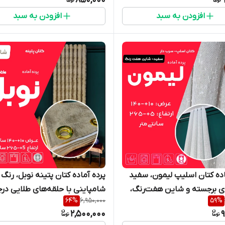
850,000
ر - گالری پرده امپریال ساری
سانتی‌متر
افزودن به سبد
افزودن به سبد
اده کتان اسلیپ لیمون، سفید
پرده آماده کتان پتینه نوبل، رنگ
ای برجسته و شاین هفت‌رنگ،
شامپاینی با حلقه‌های طلایی درج
64
%
6,950,000
59
%
عرض ۱۴۰ و ارتفاع ۲۶۵ سانتی‌متر،
عرض ۱۴۰ و ارتفاع ۲۶۵ سانتی‌متر،
2,500,000
9
ار - گالری پرده امپریال ساری
مناسب دکوراسیون چوب و کرم - گ