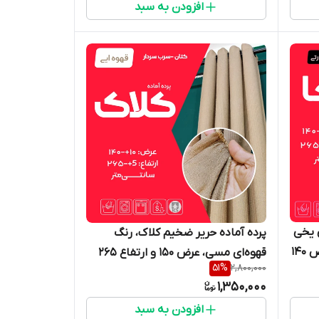
افزودن به سبد
امپریال ساری
ی یخی
پرده آماده حریر ضخیم کلاک، رنگ
با طرح نخ‌های برجسته بارانی، عرض ۱۴۰
قهوه‌ای مسی، عرض ۱۵۰ و ارتفاع ۲۶۵
51
%
2,800,000
سرب
سانتی‌متر، دارای سرب (وزنه) مخفی،
1,350,000
بدون نیاز به آستر - گالری پرده امپریال
افزودن به سبد