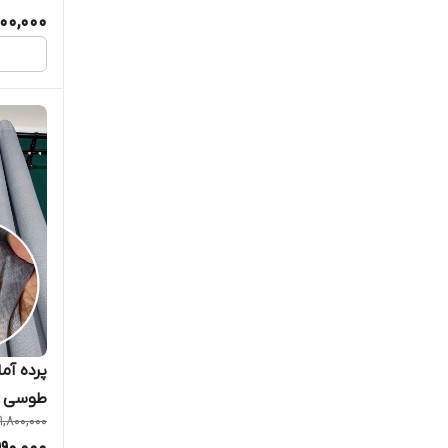
500,000
خواب کو
امپریال
پرده آما
طوسی با
1,800,000