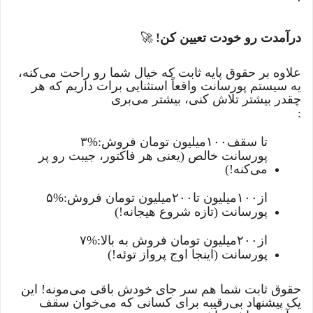
درآمدت رو خودت تعیین کن!
🚀
علاوه بر حقوق پایه ثابت که خیال شما رو راحت می‌کنه،
یه سیستم پورسانت واقعاً استثنایی برات داریم که هر
چقدر بیشتر تلاش کنی، بیشتر می‌بری
:
تا سقف
۱۰۰
میلیون تومان فروش:
۳%
پورسانت خالص (یعنی هر فاکتور، جیبت رو پر
می‌کنه!)
از
۱۰۰
میلیون تا
۲۰۰
میلیون تومان فروش:
۵%
پورسانت (تازه شروع هیجانه!)
از
۲۰۰
میلیون تومان فروش به بالا:
۷%
پورسانت (اینجا اوج پرواز توئه!)
حقوق ثابت شما هم سر جای خودش باقی می‌مونه! این
یک پیشنهاد بی‌رقیبه برای کسانی که می‌خوان سقف