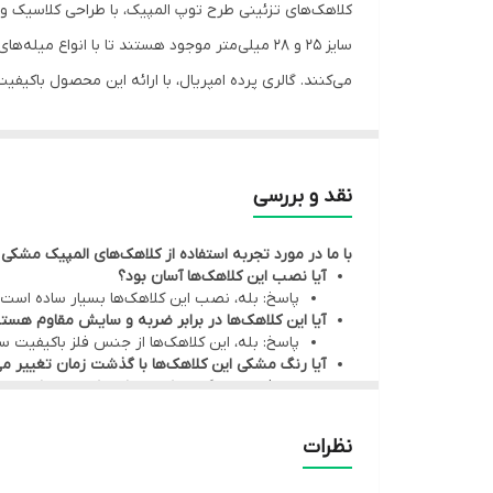
کلاهک‌های تزئینی طرح توپ المپیک، با طراحی کلاسیک و 
سایز 25 و 28 میلی‌متر موجود هستند تا با انوا
می‌کنند. گالری پرده امپریال، با ارائه این محصول باک
from high-quality metal, these end caps are
 have a neat and tidy appearance, enhancing your
نقد و بررسی
با ما در مورد تجربه استفاده از کلاهک‌های المپیک مشکی 
آیا نصب این کلاهک‌ها آسان بود؟
پاسخ: بله، نصب این کلاهک‌ها بسیار ساده است و 
آیا این کلاهک‌ها در برابر ضربه و سایش مقاوم هست
پاسخ: بله، این کلاهک‌ها از جنس فلز باکیفیت س
آیا رنگ مشکی این کلاهک‌ها با گذشت زمان تغییر می
پاسخ: خیر، رنگ مشکی این کلاهک‌ها با روکش م
آیا این کلاهک‌ها در سایزهای دیگری نیز موجود هست
پاسخ: در حال حاضر این کلاهک‌ها در دو سایز 25 و 28 میلی‌متر موجود هستند.
نظرات
آیا این کلاهک‌ها با انواع میله‌های پرده سازگار هستن
پاسخ: بله، این کلاهک‌ها با اکثر انواع میله‌های پ