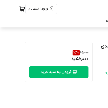
ورود | ثبت‌نام
ا
15
%
65,000
55,000
افزودن به سبد خرید
ی
،