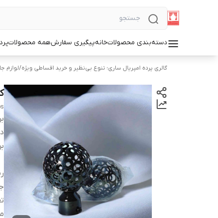
دسته‌بندی محصولات
خانه
پیگیری سفارش
همه محصولات
پرد
گالری پرده امپریال ساری؛ تنوع بی‌نظیر و خرید اقساطی ویژه
/
لوازم جا
ک
ps
بر
دس
بر
ر
ج
تع
مو