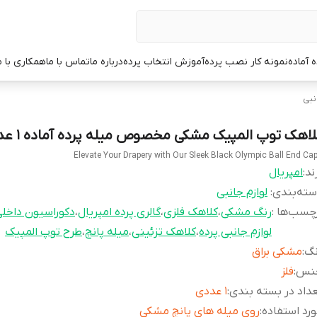
ه آماده
نمونه کار نصب پرده
آموزش انتخاب پرده
درباره ما
تماس با ما
همکاری با م
نبی
لاهک توپ المپیک مشکی مخصوص میله پرده آماده ۱ عددی
Elevate Your Drapery with Our Sleek Black Olympic Ball End Ca
ند:
امپریال
ته‌بندی
:
لوازم جانبی
چسب‌ها :
رنگ مشکی
،
کلاهک فلزی
،
گالری پرده امپریال
،
دکوراسیون داخل
لوازم جانبی پرده
،
کلاهک تزئینی
،
میله پانچ
،
طرح توپ المپیک
نگ
:
مشکی براق
نس
:
فلز
داد در بسته بندی
:
۱ عددی
رد استفاده
:
روی میله های پانچ مشکی