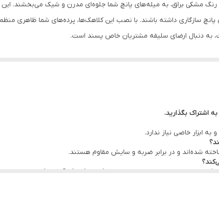
رنگ مشکی براق، به میله‌های پانچ شما جلوه‌ای مدرن و شیک می‌بخشند. این ک
ع میله‌های پانچ سازگاری داشته باشند. با نصب این کلاهک‌ها، پرده‌های شما ظاهری م
یفیت، به دنبال ارضای سلیقه مشتریان خاص پسند است.
ill add a touch of modern sophistication to your punch rods. Crafted 
ost standard punch rods. By adding these end caps, your drapes will
rive to meet the needs of discerning customers.
به اشتراک بگذارید.
به ابزار خاصی نیاز ندارد.
ند؟
اخته شده‌اند و در برابر ضربه و سایش مقاوم هستند.
‌کند؟
حافظتی پوشیده شده است تا از تغییر رنگ و زنگ‌زدگی آن جلوگیری شود.
ند؟
د؟
رده استاندارد سازگار هستند.