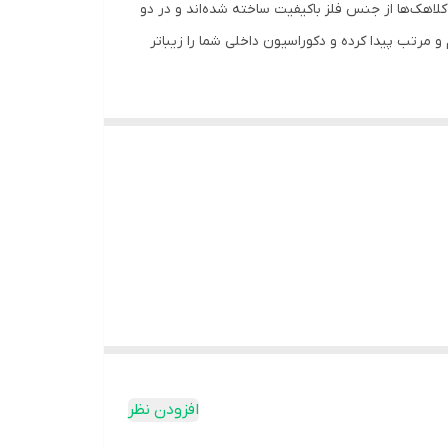
لاهک‌ها از جنس فلز باکیفیت ساخته شده‌اند و در دو
نظم و مرتب پیدا کرده و دکوراسیون داخلی شما را زیباتر
Our elegant black Olympic ball design end caps w
available in two sizes (25mm and 28mm) to fit m
interior decor. At Imperial Curtain Gallery, we st
افزودن نظر