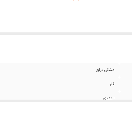
مشکی براق
فلز
۱ عددی
روی میله های پانچ مشکی