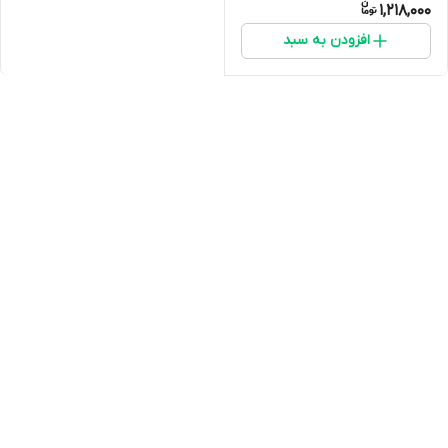
1,218,000
۲۶۵ سانتی‌متر، دارای سرب مخفی
و حلقه پانچ - گالری پرده امپریال
افزودن به سبد