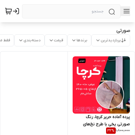
صورتی
پربازدیدترین
برندها
قیمت
دسته‌بندی
فقط م
پرده آماده حریر کرچا، رنگ
صورتی یخی با طرح نخ‌های
1,800,000
32
%
برجسته بارانی، عرض ۱۴۰ و ارتفاع