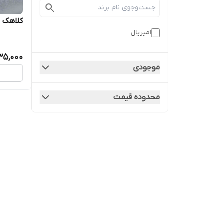
کلاهک ط
امپریال
35,000
موجودی
محدوده قیمت