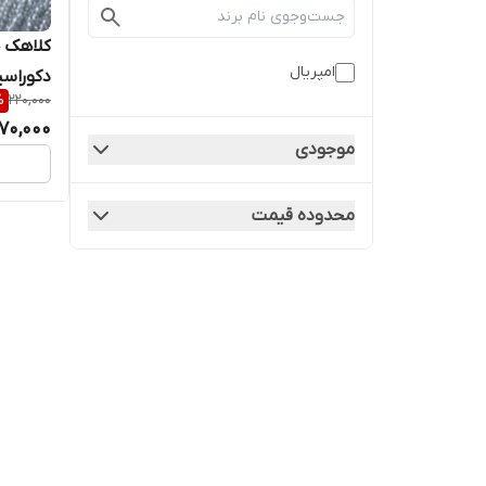
کلاهک چ
امپریال
دکوراسی
%
220,000
170,000
موجودی
محدوده قیمت