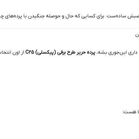
ن
 داری این‌جوری بشه،
پرده حریر طرح برفی (پیکسلی) C25
از اون انتخا
ا هست: