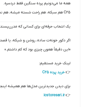
همه ما می‌دونیم پرده سنگین فقط دردسره.
C25 هم سبکه، هم راحت شسته میشه، هم نصبش ساده‌ست. برای کسایی که حال و حوصله جنگیدن با پرده‌های چندلایه ندارن، گزینه ایده‌آله.
یک انتخاب حرفه‌ای برای کسانی که مدرن‌پسند
اگر دکور خونه‌ت ساده، روشن و شیکه، یا قصد
«این دقیقاً همون چیزی بود که کم داشتم.»
لینک خرید مستقیم:
👉
خرید پرده C25
برای دیدن جدیدترین مدل‌ها هم همیشه اینج
icstoresari.ir
👉