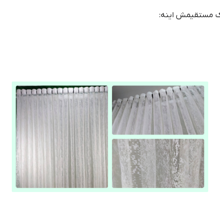
نک مستقیمش اینه: